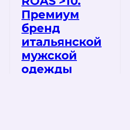
ROAS >10.
Премиум
бренд
итальянской
мужской
одежды
Boggi Milano
Запуск рекламы с нуля в сегменте с
высокими ставками Анализ
конкурентов Семантическое ядро
Настройка Яндекс метрики Сборка и
запуск контекстной…