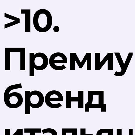
>10.
Преми
бренд
италья