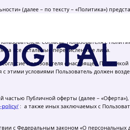
ости» (далее – по тексту – «Политика») предст
ергеевич ОГРН – 323508100303918, ИНН – 710601
ключая всех лиц, входящих в одну группу с Оп
исов, служб, программ, продуктов или услуг Опе
ользователем. Согласие Пользователя с Полити
я на все остальные перечисленные лица.
 согласие Пользователя с настоящей Политикой
я с этими условиями Пользователь должен возде
й частью Публичной оферты (далее – «Оферта»)
-policy/
: а также иных заключаемых с Пользоват
ствии с Федеральным законом «О персональных да