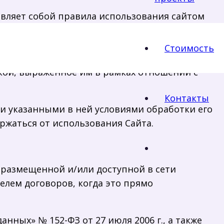
авляет собой правила использования сайтом
382254] (далее – Оператор) персональной
ератором, могут получить о Пользователе во
Стоимость
ратора (далее – Сайт) и в ходе исполнения
кой, выраженное им в рамках отношений с
Контакты
 и указанными в ней условиями обработки его
ржаться от использования Сайта.
, размещенной и/или доступной в сети
елем договоров, когда это прямо
нных» № 152-ФЗ от 27 июля 2006 г., а также