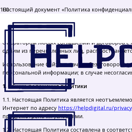
Настоящий документ «Политика конфиденциальн
https://helpdigital.ru/
[ИП Дрожников Александр С
информации Пользователя, которую Оператор, в
время использования им любого из сайтов, серв
Оператором любых соглашений и договоров с П
одним из перечисленных лиц, распространяетс
Использование Сайта означает безоговорочное
персональной информации; в случае несогласи
1. Общие положения политики
1.1. Настоящая Политика является неотъемлемо
Интернет по адресу
https://helpdigital.ru/privacy
предусмотрено их условиями.
1.2. Настоящая Политика составлена в соответ